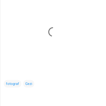
fotograf
Gezi
Y
o