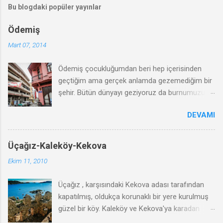
Bu blogdaki popüler yayınlar
Ödemiş
Mart 07, 2014
Ödemiş çocukluğumdan beri hep içerisinden
geçtiğim ama gerçek anlamda gezemediğim bir
şehir. Bütün dünyayı geziyoruz da burnumuzun
dibindeki yeri tam anlamıyla bilmiyoruz. İkizler
DEVAMI
den dolayı uzak yerlere gitmeye fırsat
bulamıyoruz. Günübirlik Ödemiş benim için iyi bir
kaçamak oldu. Yıldız oteli ve bağlantılı han
Üçağız-Kaleköy-Kekova
belediye tarafından kamulaştırılarak başarılı bir
Ekim 11, 2010
şekilde restore edilmiş ama yanı başında dökük
ve çirkin duran bir otopark var. Ödemiş'i yeniden
Üçağız , karşısındaki Kekova adası tarafından
gezmek için İzmiriz grubunun etkinliği güzel bir
kapatılmış, oldukça korunaklı bir yere kurulmuş
fırsat. Ödemiş'e vardığımızda şehrin sokaklarına
güzel bir köy. Kaleköy ve Kekova'ya karadan
dalmadan önce ilk olarak Ödemiş Belediye'si
girmek için bu köye uğramak gerekiyor. Son