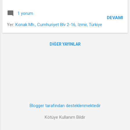
bir kaç defa yağıyor. Yağsada kartopu
oynayacak ya da kardan adam yapacak kadar
1 yorum
tutmuyor. Hal böyle olunca kar İzmir'liler için
DEVAMI
fuar'daki lunaparka giden çocuk çoşkusunu
Yer:
Konak Mh., Cumhuriyet Blv 2-16, Izmir, Türkiye
getiriyor. Yurdun başka yerinde kar yağınca
kara kara düşünürken bizler kuzey ışığı
aurora yı görmüş gibi mutluyuz. O gün sabah
DIĞER YAYINLAR
evden çıkarken her zaman ki gibi kapalı bir
hava vardı. Konak'a vardığımda kar yağmaya
başlamıştı. Ben fotoğraf makinemi
almadığıma bir an pişman oldum. Kar
iletleyen saatlerde etkisini arttırdı ve biraz
tuttu. Ben de tarihe not düşmek bakımından
arkadaşımın makinesini ödünç alıp kar
fotoğrafı çektim. İşte Konak meydanından
Blogger tarafından desteklenmektedir
kar manzaraları. İzmir de kar vardı. Konak
meydanı İzmir de kar vardı.
Kötüye Kullanım Bildir