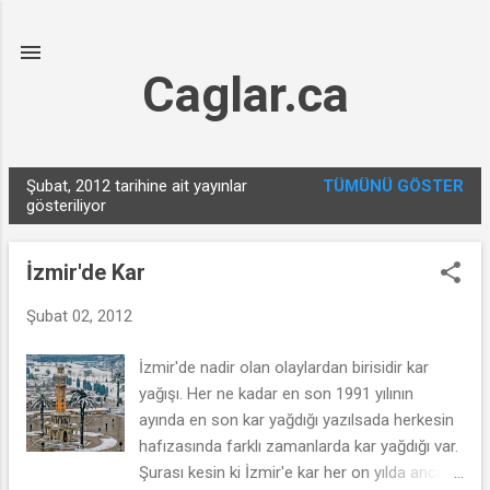
Ana içeriğe atla
Caglar.ca
Şubat, 2012 tarihine ait yayınlar
TÜMÜNÜ GÖSTER
K
gösteriliyor
a
y
İzmir'de Kar
ı
t
Şubat 02, 2012
l
İzmir'de nadir olan olaylardan birisidir kar
a
yağışı. Her ne kadar en son 1991 yılının
r
ayında en son kar yağdığı yazılsada herkesin
hafızasında farklı zamanlarda kar yağdığı var.
Şurası kesin ki İzmir'e kar her on yılda ancak