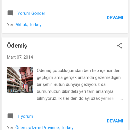
yerinden arkadaşları da bu rüzgara kapılıp bir
sahil yapı kooperatif kuruyorlar. Ucuz
Yorum Gönder
arazilerin bulunduğu sahillere akın başlıyor.
DEVAMI
Biz de babamlarla beraber takılıyoruz
Yer:
Akbük, Turkey
peşlerine. Yazlık yapılacak Didim'e bağlı
Akbük'e gidiyoruz. Akbük o zamanlar sadece
bir köy. Git gel kooperatif her türlü zorluğa
Ödemiş
rağmen bitiyor ve o zamandan bu zamana
Mart 07, 2014
gittiğimiz yazlık mekanımız oluyor Akbük.
Ödemiş çocukluğumdan beri hep içerisinden
geçtiğim ama gerçek anlamda gezemediğim
bir şehir. Bütün dünyayı geziyoruz da
burnumuzun dibindeki yeri tam anlamıyla
bilmiyoruz. İkizler den dolayı uzak yerlere
gitmeye fırsat bulamıyoruz. Günübirlik
Ödemiş benim için iyi bir kaçamak oldu. Yıldız
1 yorum
oteli ve bağlantılı han belediye tarafından
DEVAMI
kamulaştırılarak başarılı bir şekilde restore
Yer:
Ödemiş/Izmir Province, Turkey