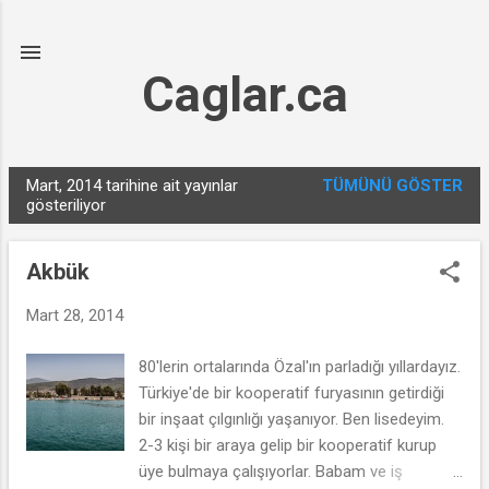
Ana içeriğe atla
Caglar.ca
Mart, 2014 tarihine ait yayınlar
TÜMÜNÜ GÖSTER
K
gösteriliyor
a
y
Akbük
ı
t
Mart 28, 2014
l
80'lerin ortalarında Özal'ın parladığı yıllardayız.
a
Türkiye'de bir kooperatif furyasının getirdiği
r
bir inşaat çılgınlığı yaşanıyor. Ben lisedeyim.
2-3 kişi bir araya gelip bir kooperatif kurup
üye bulmaya çalışıyorlar. Babam ve iş