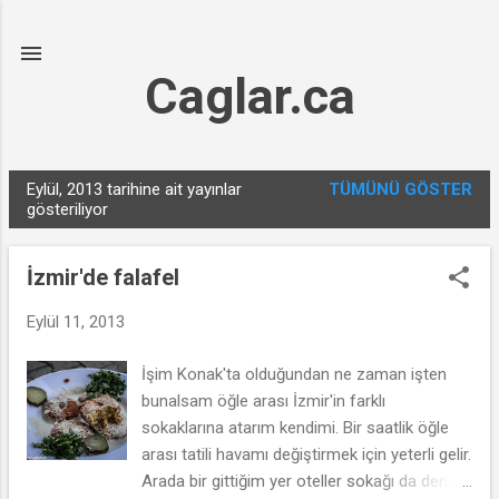
Ana içeriğe atla
Caglar.ca
Eylül, 2013 tarihine ait yayınlar
TÜMÜNÜ GÖSTER
K
gösteriliyor
a
y
İzmir'de falafel
ı
t
Eylül 11, 2013
l
İşim Konak'ta olduğundan ne zaman işten
a
bunalsam öğle arası İzmir'in farklı
r
sokaklarına atarım kendimi. Bir saatlik öğle
arası tatili havamı değiştirmek için yeterli gelir.
Arada bir gittiğim yer oteller sokağı da denen