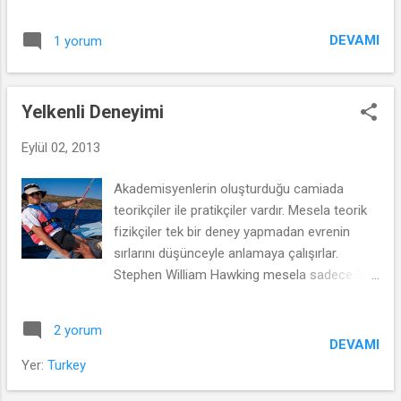
Kemeraltı'ının ana sokağı Anafartalar
caddesinin devamı olan caddedir. Anafartalar
DEVAMI
1 yorum
caddesi valiliğin yanındaki Kemeraltı
girişinden başlar ve ilginç bir şekilde
Basmane garında biter. Geçenlerde yine
Yelkenli Deneyimi
sıkıldığım bir öğlen arası o tarafa yürüdüm.
Bora Suriye'lilerin açtığı salaş bir falafelciden
Eylül 02, 2013
bahsediyordu. Kanada'da arada falafelcilere
giderdik. İzmir'de böyle otantik yeri ziyaret
Akademisyenlerin oluşturduğu camiada
etmek eski günleri hatırlamak istedim. Kendi
teorikçiler ile pratikçiler vardır. Mesela teorik
ülkesinden ayrılıp yepyeni bir ülkede de
fizikçiler tek bir deney yapmadan evrenin
hayatını kazanmanın en kestirme yolu kendi
sırlarını düşünceyle anlamaya çalışırlar.
yemeklerini sunmaktır. Çünkü evde rutin
Stephen William Hawking mesela sadece 3
olarak yaptığın şey para kazanacağın uğraş
parmağıyla evrenin sırrını özetlemiştir.
haline gelebilir.
Yelkenin en zevkli anı; yatan yelkenliyi
2 yorum
dengelemek. Vücut ağırlığı da kullanılıyor.
DEVAMI
Benim yelkencilik tutkum da böyle bir şey. Bir
Yer:
Turkey
yelkenliye adım atmadan yelkencilik